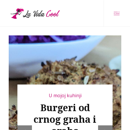
Preporučujem
U mojoj kuhinji
Harissa falafel –
Burgeri od
U mojoj kuhinji
U mojoj kuhinji
klasik
Mekinjasti kolač
Šnicle od crvene
crnog graha i
orijentalne