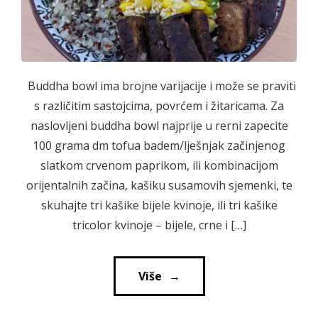
Buddha bowl ima brojne varijacije i može se praviti
s različitim sastojcima, povrćem i žitaricama. Za
naslovljeni buddha bowl najprije u rerni zapecite
100 grama dm tofua badem/lješnjak začinjenog
slatkom crvenom paprikom, ili kombinacijom
orijentalnih začina, kašiku susamovih sjemenki, te
skuhajte tri kašike bijele kvinoje, ili tri kašike
tricolor kvinoje – bijele, crne i […]
Više
→
→