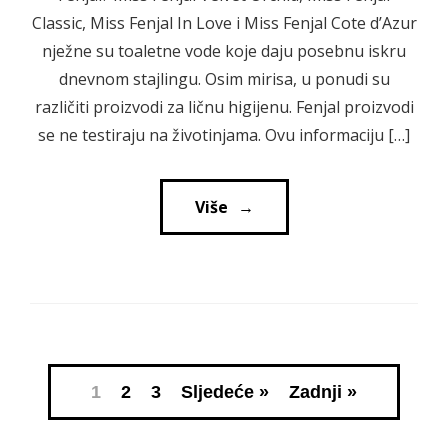
Classic, Miss Fenjal In Love i Miss Fenjal Cote d’Azur
nježne su toaletne vode koje daju posebnu iskru
dnevnom stajlingu. Osim mirisa, u ponudi su
različiti proizvodi za ličnu higijenu. Fenjal proizvodi
se ne testiraju na životinjama. Ovu informaciju […]
Više
→
→
1
2
3
Sljedeće »
Zadnji »