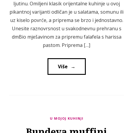
ljutinu. Omiljeni klasik orijentalne kuhinje u ovoj
pikantnoj varijanti odličan je u salatama, somunu ili
uz kiselo povrće, a priprema se brzo i jednostavno.
Unesite raznovrsnost u svakodnevnu prehranu s
dmBio mješavinom za pripremu falafela s harissa
pastom. Priprema […]
Više
→
→
U MOJOJ KUHINJI
Bundeva muffini