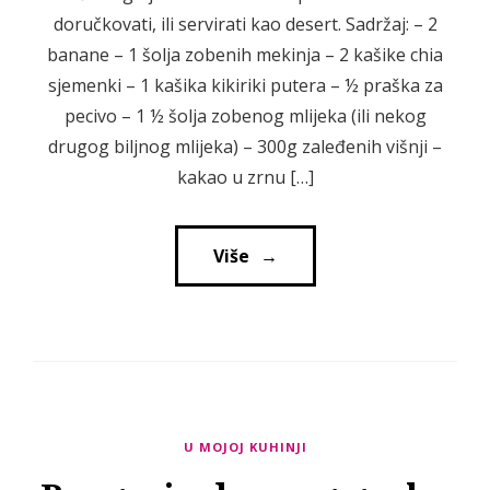
doručkovati, ili servirati kao desert. Sadržaj: – 2
banane – 1 šolja zobenih mekinja – 2 kašike chia
sjemenki – 1 kašika kikiriki putera – ½ praška za
pecivo – 1 ½ šolja zobenog mlijeka (ili nekog
drugog biljnog mlijeka) – 300g zaleđenih višnji –
kakao u zrnu […]
Više
→
→
U MOJOJ KUHINJI