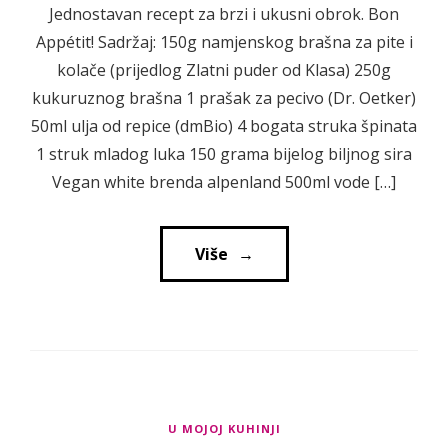
Jednostavan recept za brzi i ukusni obrok. Bon
Appétit! Sadržaj: 150g namjenskog brašna za pite i
kolače (prijedlog Zlatni puder od Klasa) 250g
kukuruznog brašna 1 prašak za pecivo (Dr. Oetker)
50ml ulja od repice (dmBio) 4 bogata struka špinata
1 struk mladog luka 150 grama bijelog biljnog sira
Vegan white brenda alpenland 500ml vode […]
Više
→
→
U MOJOJ KUHINJI