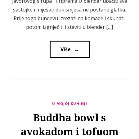
javorovog sirupa Priprema U blender ubaciti sve
sastojke i miješati dok smjesa ne postane glatka.
Prije toga bundevu izrezati na komade i skuhati,
potom izgnječiti i staviti u blender […]
Više
→
→
U MOJOJ KUHINJI
Buddha bowl s
avokadom i tofuom