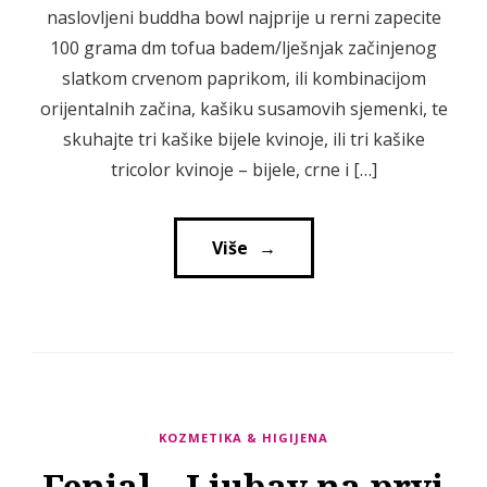
naslovljeni buddha bowl najprije u rerni zapecite
100 grama dm tofua badem/lješnjak začinjenog
slatkom crvenom paprikom, ili kombinacijom
orijentalnih začina, kašiku susamovih sjemenki, te
skuhajte tri kašike bijele kvinoje, ili tri kašike
tricolor kvinoje – bijele, crne i […]
Više
→
→
KOZMETIKA & HIGIJENA