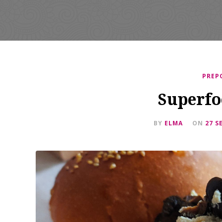
PREP
Superfo
BY
ELMA
ON
27 S