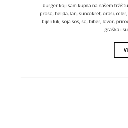
burger koji sam kupila na našem tržištu.
proso, heljda, lan, suncokret, orasi, celer
bijeli luk, soja sos, so, biber, lovor, p
graška i s
V