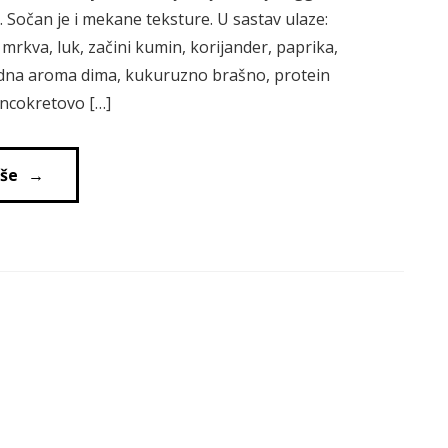
 Sočan je i mekane teksture. U sastav ulaze:
, mrkva, luk, začini kumin, korijander, paprika,
rirodna aroma dima, kukuruzno brašno, protein
uncokretovo […]
iše
→
→